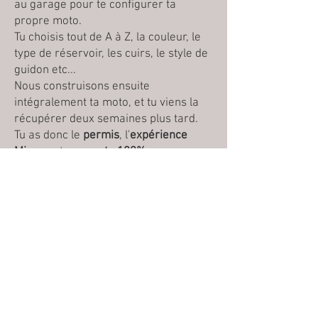
au garage pour te configurer ta
propre moto.
Tu choisis tout de A à Z, la couleur, le
type de réservoir, les cuirs, le style de
guidon etc...
Nous construisons ensuite
intégralement ta moto, et tu viens la
récupérer deux semaines plus tard.
Tu as donc le
permis
, l'
expérience
Mirage
et une
moto 100%
personnalisée
dans cette formule.
Matériel à apporter :
- Ton équipement (casque, gants, et
tenue adaptée - location possible)
- Tes papiers, notamment ton permis
de conduire auto et ta carte d'identité
- Une photo d'identité pour recevoir
ton attestation de formation 125cm3 à
la fin des 7H de formation